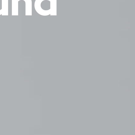
und
umzü
|