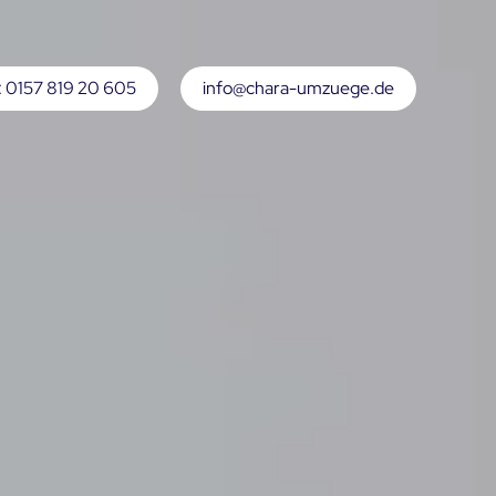
: 0157 819 20 605
info@chara-umzuege.de