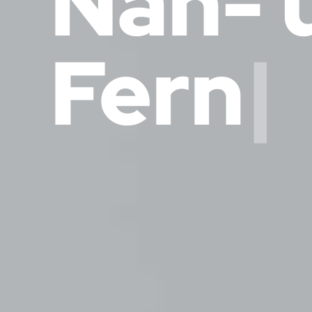
Nah- 
Fern